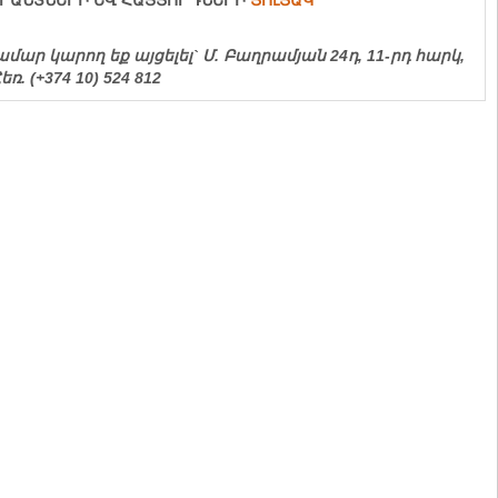
ՐԱՆՏՆԵՐԻ
ԵՎ ՀԱՅՑՈՐԴՆԵՐԻ
ՑՈւՑԱԿ
ար կարող եք այցելել` Մ. Բաղրամյան 24դ, 11-րդ հարկ,
 (+374 10) 524 812