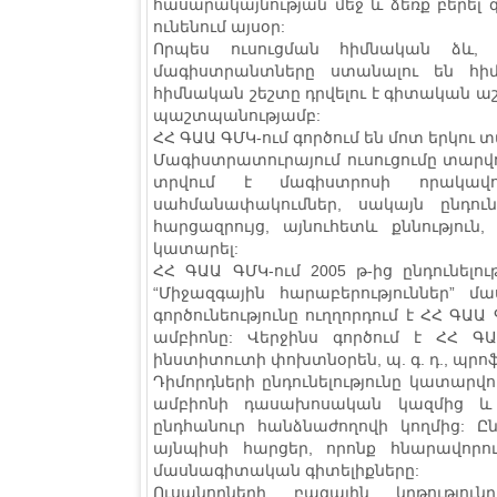
հասարակայնության մեջ և ձեռք բերել
ունենում այսօր:
Որպես ուսուցման հիմնական ձև,
մագիստրանտները ստանալու են հի
հիմնական շեշտը դրվելու է գիտական 
պաշտպանությամբ:
ՀՀ ԳԱԱ ԳՄԿ-ում գործում են մոտ երկու
Մագիստրատուրայում ուսուցումը տարվ
տրվում է մագիստրոսի որակավոր
սահմանափակումներ, սակայն ընդուն
հարցազրույց, այնուհետև քննությու
կատարել:
ՀՀ ԳԱԱ ԳՄԿ-ում 2005 թ-ից ընդունելու
“Միջազգային հարաբերություններ” մ
գործունեությունը ուղղորդում է ՀՀ ԳԱ
ամբիոնը: Վերջինս գործում է ՀՀ Գ
ինստիտուտի փոխտնօրեն, պ. գ. դ., պր
Դիմորդների ընդունելությունը կատարվո
ամբիոնի դասախոսական կազմից և 
ընդհանուր հանձնաժողովի կողմից: Ըն
այնպիսի հարցեր, որոնք հնարավորու
մասնագիտական գիտելիքները:
Ուսանողների բազային կրթություն