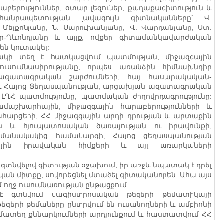
բերություններ, օտար լեզուներ, քաղաքագիտություն և
հանրապետության լավագույն գիտնականները` Վ.
 Մելքոնյանը, Ն. Սարուխանյանը, Վ. Վարդանյանը, Ստ.
եր-Ղևոնդյանը և այլք, ովքեր գիտամանկավարժական
են կուտակել:
նակի տեղ է հատկացվում պատմության, միջազգային
 ուսումնասիրությանը, որպես առանձին հիմնախնդիր
 ազատագրական շարժումների, հայ հասարակական-
և Հայոց Ցեղասպանության, արցախյան ազատագրական
 ԼՂՀ պատմությունը, պատմական ժողովրդագրությունը:
ամաշխարհային, միջազգային հարաբերությունների և
հարցերի, ՀՀ միջազգային արդի դրության և արտաքին
 և հյուպատոսական ծառայության ու իրավունքի,
ժամանակակից համակարգի, Հայոց ցեղասպանության
ային իրավական հիմքերի և այլ առարկաների
տնվելով գիտության օջախում, իր առջև նպատակ է դրել
կան միտքը, սովորեցնել մտածել գիտականորեն: Ահա այս
ողջ ուսումնառության ընթացքում:
 է գտնվում մագիստրոսական թեզերի թեմատիկայի
եզերի թեմաները ընտրվում են ուսանողների և ամբիոնի
տեղ քննարկումների արդյունքում և հաստատվում ՀՀ