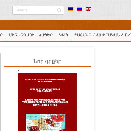
Ր
ՄԻՋԱԶԳԱՅԻՆ ԿԱՊԵՐ
ԿԱՊ
ՊԱՏՄԱԲԱՆԱՍԻՐԱԿԱՆ ՀԱՆ
Նոր գրքեր