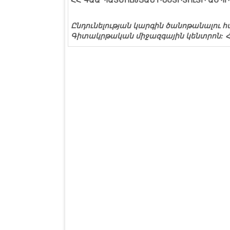
ՀՀ
ԳԱԱ
ՊԱՏՄՈւԹՅԱՆ
ԻՆՍՏԻՏՈւՏԻ
ԱՍՊԻ
Ընդունելության կարգին ծանոթանալու համ
Գիտակրթական միջազգային կենտրոն: Հեռ.