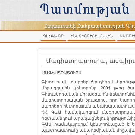
ԳԼԽԱՎՈՐ
ԻՆՍՏԻՏՈՒՏԻ ՄԱՍԻՆ
ԿԱՌՈՒ
Մագիստրատուրա, ասպիրա
ՄԱԳԻՍՏՐԱՏՈՒՐԱ
Գիտության տարբեր ճյուղերի և կրթո
միջազգային կենտրոնը 2004 թ-ից ծա
Գիտակրթական միջազգային կենտրոնին 
մագիստրոսական ծրագրով, որը կարող
կադրերի ընտրության և նախապատրաս
ՀՀ ԳԱԱ համակարգում մագիստրոսա
հետապնդում արագացնելու կրթությունի
ԳԱԱ համակարգում կենտրոնացած է ե
պատրաստումը ակադեմիական միջավայր