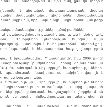
 գիտական մտածողություն ավելի արագ, քան դա տեղի է
 ընտրվել է գիտական մագիստրատուրան: Այստեղ
մնավոր մասնագիտական գիտելիքներ, միաժամանակ
աշխատանքի վրա, որը կավարտվի մագիստրոսական թեզի
 տասնյակ մասնագիտությունների գծով բաժիններ:
ում է բակալավրիատի բազային կրթության հիմքի վրա և
ում: Դիմորդների ընտրության հարցում չկան
ելությունը կատարվում է երկաստիճան սկզբունքով`
ն, որի նպատակն է հնարավորինս հաջող ընտրություն
թյուն է իրականացվում "Պատմություն", իսկ 2009 թ.-ից`
ասնագիտությամբ բաժիններում, որոնց գիտակրթական
Ա ԳՄԿ “Պատմության և միջազգային հարաբերությունների”
ԱԱ պատմության ինստիտուտում. ամբիոնի վարիչն է
ոֆ. Կարեն Խաչատրյանը:
ւմ է “Պատմության և Միջազգային հարաբերությունների”
մագիստրատուրայի ուսումնական մասից կազմված
դունելության քննության հարցաշարերն ընդգրկում են
թյուն են տալիս հիմնավորապես ստուգելու դիմորդի
ը տարբեր է` պատմություն, արևելագիտություն,