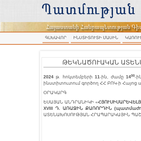
ԳԼԽԱՎՈՐ
ԻՆՍՏԻՏՈՒՏԻ ՄԱՍԻՆ
ԿԱՌՈՒ
ԹԵԿՆԱԾՈՒԱԿԱՆ ԱՏԵՆԱ
00
2024
թ. հոկտեմբերի
11
-ին, ժամը
14
-ի
ինստիտուտում գործող ՀՀ ԲՈԿ-ի Հայոց
ОՐԱԿԱՐԳ
ԵՍԱՅԱՆ ԱՆԴՐԱՆԻԿԻ «
ՀՅՈՒՍԻՍԱՐԵՎԵԼՅ
XVIII Դ. ԱՌԱՋԻՆ ՔԱՌՈՐԴԻՆ (պատմաժո
ԱՏԵՆԱԽՈՍՈՒԹՅԱՆ ՀՐԱՊԱՐԱԿԱՅԻՆ ՊԱՇ