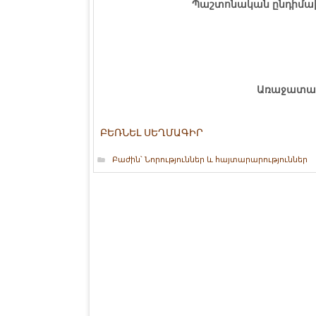
Պաշտոնական ընդիմա
Առաջատար
ԲԵՌՆԵԼ ՍԵՂՄԱԳԻՐ
Բաժին՝
Նորություններ և հայտարարություններ