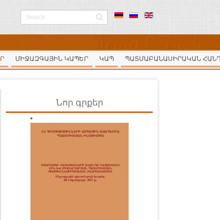
Ր
ՄԻՋԱԶԳԱՅԻՆ ԿԱՊԵՐ
ԿԱՊ
ՊԱՏՄԱԲԱՆԱՍԻՐԱԿԱՆ ՀԱՆ
Նոր գրքեր