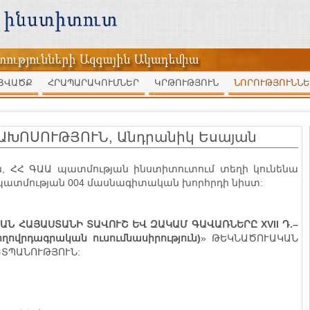
ՑՎԱԾՔ
ՀՐԱՊԱՐԱԿՈՒՄՆԵՐ
ԿՐԹՈՒԹՅՈՒՆ
ՆՈՐՈՒԹՅՈՒՆՆԵ
ԽՈՍՈՒԹՅՈՒՆ, Անդրանիկ Եսայան
ն, ՀՀ ԳԱԱ պատմության ինստիտուտում տեղի կունենա
 պատմության 004 մասնագիտական խորհրդի նիստ:
ԱՆ ՀԱՅԱՍՏԱՆԻ ՏԱՎՈՒՇ ԵՎ ԶԱԿԱՄ ԳԱՎԱՌՆԵՐԸ XVII Դ.–
ղովրդագրական ուսումնասիրություն)
» ԹԵԿՆԱԾՈՒԱԿԱՆ
ՏՊԱՆՈՒԹՅՈՒՆ: