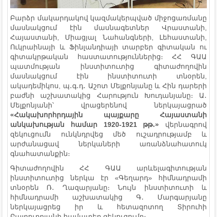
Բարձր մակարդակով կազմակերպված միջոցառմանը
մասնակցում էին մասնագետներ Վրաստանի,
Հայաստանի, Միացյալ Նահանգների, Լեհաստանի,
Ուկրաինայի և Ֆինլանդիայի տարբեր գիտական ու
գիտակրթական հաստատություններից։ ՀՀ ԳԱԱ
պատմության ինստիտուտից գիտաժողովին
մասնակցում էին ինստիտուտի տնօրեն,
ակադեմիկոս, պ․գ․դ․ Աշոտ Մելքոնյանը և Հին դարերի
բաժնի աշխատակից Հարություն Խուդանյանը։ Ա․
Մելքոնյանի՝ վրացերենով ներկայացրած
«Հակախորհրդային պայքարը Հայաստանի
անկախության համար 1920-1921 թթ
․
»
վերնագրով
զեկուցումն ունկնդրվեց մեծ ուշադրությամբ և
արժանացավ ներկաների առանձնահատուկ
գնահատանքին։
Գիտաժողովին ՀՀ ԳԱԱ արևելագիտության
ինստիտուտից ներկա էր «Գեղարդ» հիմնադրամի
տնօրեն Ռ․ Ղազարյանը։ Նույն ինստիտուտի և
հիմնադրամի աշխատակից Գ․ Մարգարյանը
ներկայացրեց իր և հետազոտող Տիրուհի
Բայբուրդյանի համատեղ զեկուցումը։