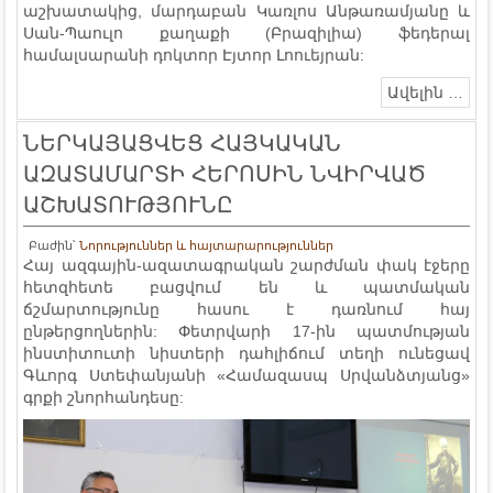
աշխատակից, մարդաբան Կառլոս Անթառամյանը և
Սան-Պաուլո քաղաքի (Բրազիլիա) ֆեդերալ
համալսարանի դոկտոր Էյտոր Լոուեյրան:
Ավելին …
ՆԵՐԿԱՅԱՑՎԵՑ ՀԱՅԿԱԿԱՆ
ԱԶԱՏԱՄԱՐՏԻ ՀԵՐՈՍԻՆ ՆՎԻՐՎԱԾ
ԱՇԽԱՏՈՒԹՅՈՒՆԸ
Բաժին՝
Նորություններ և հայտարարություններ
Հայ ազգային-ազատագրական շարժման փակ էջերը
հետզհետե բացվում են և պատմական
ճշմարտությունը հասու է դառնում հայ
ընթերցողներին: Փետրվարի 17-ին պատմության
ինստիտուտի նիստերի դահլիճում տեղի ունեցավ
Գևորգ Ստեփանյանի «Համազասպ Սրվանձտյանց»
գրքի շնորհանդեսը: