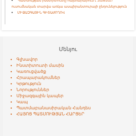
Պատմության ինստիտուտը հայտարարում է 2026/2027
ուսումնական տարվա առկա ասպիրանտուրայի ընդունելություն
ՄԻՋԱԶԳԱՅԻՆ ԳԻՏԱԺՈՂՈՎ
Մենյու
Գլխավոր
Ինստիտուտի մասին
Կառուցվածք
Հրապարակումներ
Կրթություն
Նորություններ
Միջազգային կապեր
Կապ
Պատմաբանասիրական Հանդես
ՀԱՅՈՑ ՊԱՏՄՈՒԹՅԱՆ ՀԱՐՑԵՐ