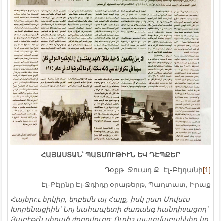
ՀԱՅԱՍՏԱՆ՝ ՊԱՏՄՈՒԹԻՒՆ ԵՎ ԴԷՊՔԵՐ
Դօքթ. Ջուադ Ք. Էլ-Բէյդանի
[1]
Էլ-Բէյընը Էլ-Ջդիդը օրաթերթ, Պաղտատ, Իրաք
Հայերու երկիր, երբեմն ալ Հայք, իսկ ըստ Մովսէս
Խորենացիին՝ Նոյ նահապետի ժառանգ հանդիսացող՝
Յաբէթէն սերած ժողովուրդ: Ուրիշ պատմաբաններ կը